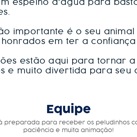
 espelho d'água para basta
es.
o importante é o seu animal
 honrados em ter a confiança
ções estão aqui para tornar a
ês e muito divertida para seu
Equipe
á preparada para receber os peludinhos c
paciência e muita animação!