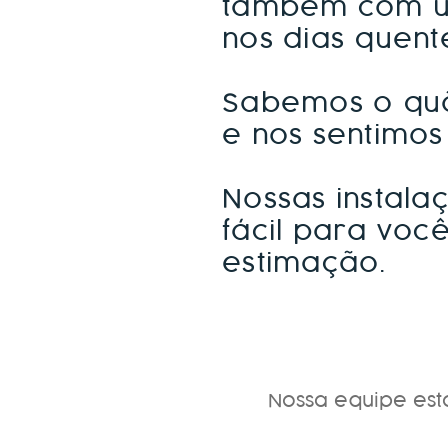
também com um
nos dias quent
Sabemos o quã
e nos sentimos
Nossas instala
fácil para voc
estimação.
Nossa equipe est