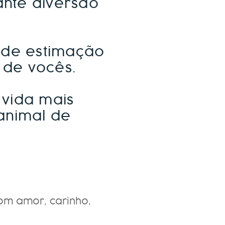
nte diversão
 de estimação
 de vocês.
 vida mais
 animal de
om amor, carinho,