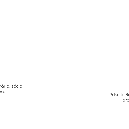
ária, sócia
ra.
Priscila 
pro